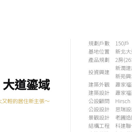
規劃戶數
150戶
基地位置
新北大
產品規劃
2房(26
新潤建
投資興建
新苑興
Ⅱ 大道鎏域
建築外觀
蕭家福
建築設計
蕭家福
大又輕的居住新主張～
公設顧問
Hirsch
公設設計
思瑞設
景觀設計
老圃造
結構工程
科建聯