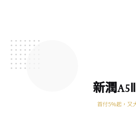
新潤A5
首付5%起，又