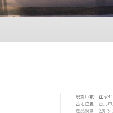
規劃戶數
住家44
基地位置
台北市
產品規劃
2房-3+