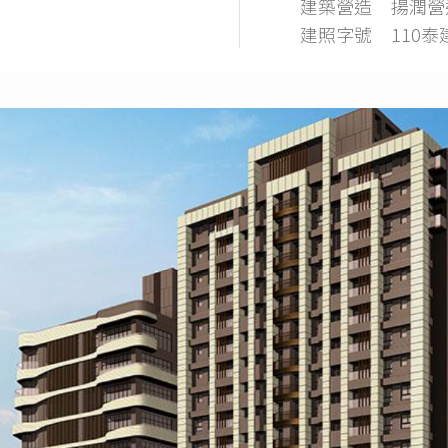
建築營造
揚潤營
建照字號
110泰