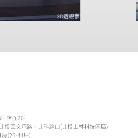
戶 店面2戶
北投區文承路、北科路口(北投士林科技園區)
1房(26-44坪)