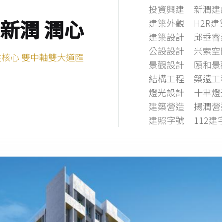
投資興建
新潤建
建築外觀
H2R
新潤 潤心
建築設計
邱垂睿
公設設計
米索空
核心 雙中軸雙大道匯
景觀設計
頤和景
結構工程
築遠工
燈光設計
十聿燈
建築營造
揚潤營
建照字號
112建