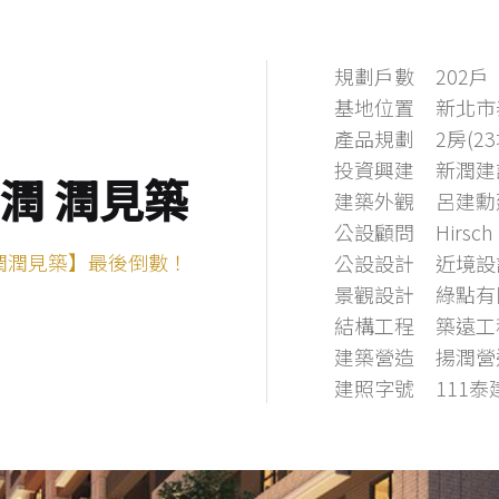
規劃戶數
202戶
基地位置
新北市
產品規劃
2房(23
投資興建
新潤建
潤 潤見築
建築外觀
呂建勳
公設顧問
Hirsch
潤潤見築】最後倒數！
公設設計
近境設
景觀設計
綠點有
結構工程
築遠工
建築營造
揚潤營
建照字號
111泰