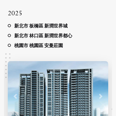
2025
新北市 板橋區 新潤世界城
新北市 林口區 新潤世界都心
桃園市 桃園區 安曼莊園
t
t
t
t
t
t
t
t
t
t
t
t
t
t
Previous
Next
t